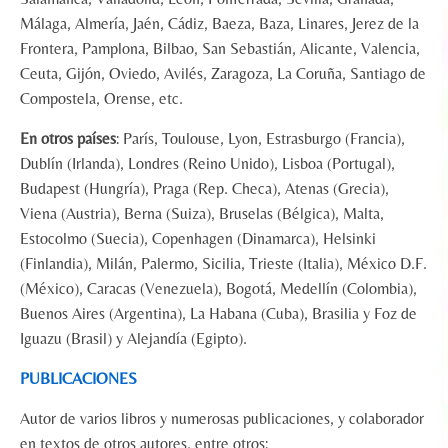
Málaga, Almería, Jaén, Cádiz, Baeza, Baza, Linares, Jerez de la
Frontera, Pamplona, Bilbao, San Sebastián, Alicante, Valencia,
Ceuta, Gijón, Oviedo, Avilés, Zaragoza, La Coruña, Santiago de
Compostela, Orense, etc.
En otros países
: París, Toulouse, Lyon, Estrasburgo (Francia),
Dublín (Irlanda), Londres (Reino Unido), Lisboa (Portugal),
Budapest (Hungría), Praga (Rep. Checa), Atenas (Grecia),
Viena (Austria), Berna (Suiza), Bruselas (Bélgica), Malta,
Estocolmo (Suecia), Copenhagen (Dinamarca), Helsinki
(Finlandia), Milán, Palermo, Sicilia, Trieste (Italia), México D.F.
(México), Caracas (Venezuela), Bogotá, Medellín (Colombia),
Buenos Aires (Argentina), La Habana (Cuba), Brasilia y Foz de
Iguazu (Brasil) y Alejandía (Egipto).
PUBLICACIONES
Autor de varios libros y numerosas publicaciones, y colaborador
en textos de otros autores, entre otros: