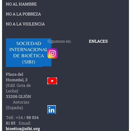
NO AL HAMBRE
NO A LA POBREZA
NO A LA VIOLENCIA
Síguenos en:
ENLACES
SOCIEDAD
INTERNACIONAL
DE BIOÉTICA
(SIBI)
Plaza del
Humedal, 3
(Edif. Gota de
Leche)
33206 GIJÓN
Asturias
(España)
Telf.: +34 /
98 534
81 85
Email:
bioetica@sibi.org