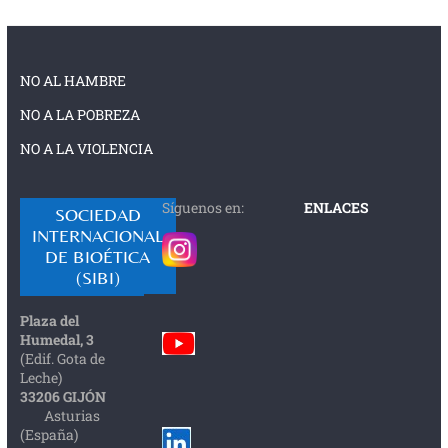
NO AL HAMBRE
NO A LA POBREZA
NO A LA VIOLENCIA
Síguenos en:
ENLACES
SOCIEDAD
INTERNACIONAL
DE BIOÉTICA
(SIBI)
Plaza del
Humedal, 3
(Edif. Gota de
Leche)
33206 GIJÓN
Asturias
(España)