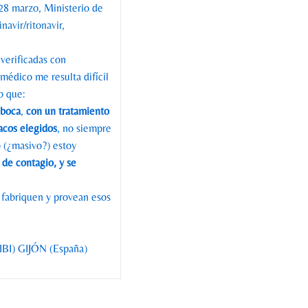
8 marzo, Ministerio de
navir/ritonavir,
erificadas con
édico me resulta difícil
o que:
 boca
,
con un tratamiento
macos elegidos
, no siempre
o (¿masivo?) estoy
de contagio, y se
 fabriquen y provean esos
(SIBI) GIJÓN (España)