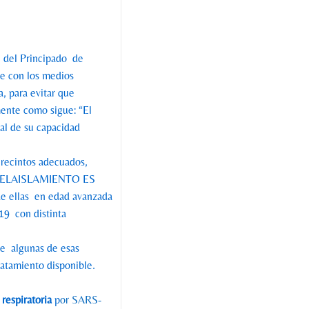
d del Principado de
ue con los medios
, para evitar que
mente como sigue: “El
l de su capacidad
 recintos adecuados,
as. ELAISLAMIENTO ES
de ellas en edad avanzada
19 con distinta
e algunas de esas
ratamiento disponible.
 respiratoria
p
or SARS-