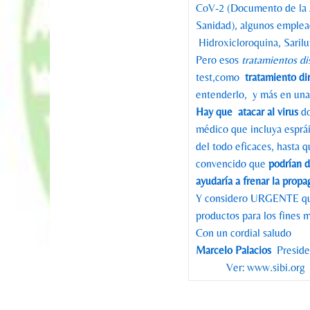
CoV-2
(Documento de la 
Sanidad), algunos emple
Hidroxicloroquina
, Sar
Pero esos
tratamientos di
test,como
tratamiento d
entenderlo, y más en una
Hay que atacar
al virus
do
médico que incluya espráis
del todo eficaces, hasta 
convencido que
podrían d
ayudaría a frenar la propa
Y considero URGENTE que 
productos para los fin
Con un cordial saludo
Marcelo Palacios
Presiden
Ver:
www.sibi.org