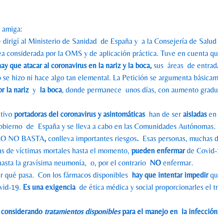
a amiga:
dirigí al Ministerio de Sanidad de España y a la Consejería de Salu
ea considerada por la OMS y de aplicación práctica. Tuve en cuenta q
hay que atacar al coronavirus en la nariz y la boca,
sus áreas de entrada
o se hizo ni hace algo tan elemental. La Petición se argumenta básica
or la nariz
y
la boca
, donde permanece unos días, con aumento gradua
itivo
portadoras del coronavirus y asintomáticas
han de ser
aisladas
en
Gobierno de España y se lleva a cabo en las Comunidades Autónom
O NO BASTA
,
conlleva importantes riesgos
.
Esas personas, muchas 
ras de víctimas mortales hasta el momento,
pueden enfermar
de Covid-
hasta la gravísima neumonía, o, por el contrario
NO
enfermar.
r qué pasa. Con los fármacos disponibles
hay que
intentar impedir
qu
ovid-19.
Es
una exigencia
de ética médica y social proporcionarles el t
o considerando
tratamientos disponibles
para el manejo
en la infección