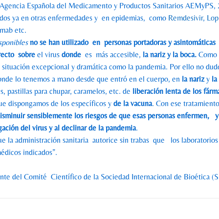
Agencia Española del Medicamento y Productos Sanitarios AEMyPS, 2
ados ya en otras enfermedades y en epidemias, como
Remdesivir
,
Lopi
ilumab etc.
sponibles
no se han utilizado en personas portadoras y asintomáticas
v
irecto sobre
el virus
donde
es más accesible,
la nariz y la boca.
Como m
 situación excepcional y dramática como la pandemia. Por ello no dud
nde lo tenemos a mano desde que entró en el cuerpo, en
la
nariz
y
la
, pastillas para chupar, caramelos, etc. de
liberación lenta de los fár
que dispongamos de los específicos y
de la vacuna
. Con ese tratamient
isminuir sensiblemente los riesgos de que esas personas enfermen, y 
gación del virus y al declinar de la pandemia
.
la administración sanitaria autorice sin trabas que los laboratorios
es médicos indicados”.
te del Comité Científico de la Sociedad Internacional de Bioética 