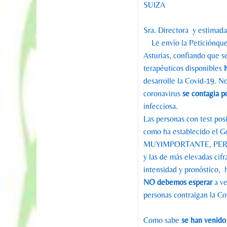
SUIZA
Sra. Directora y estimad
Le envío la Peticiónque 
Asturias, confiando que s
terapéuticos disponibles
desarrolle la Covid-19. N
coronavirus
se contagia p
infecciosa.
Las personas con test pos
como ha establecido el 
MUYIMPORTANTE, PER
y las de más elevadas cif
intensidad y pronóstico, 
NO debemos esperar
a ve
personas contraigan la C
Como sabe
se han venid