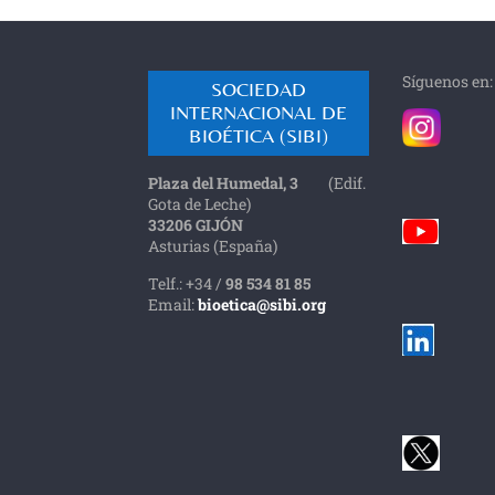
Síguenos en:
SOCIEDAD
INTERNACIONAL DE
BIOÉTICA (SIBI)
Plaza del Humedal, 3
(Edif.
Gota de Leche)
33206 GIJÓN
Asturias (España)
Telf.: +34 /
98 534 81 85
Email:
bioetica@sibi.org