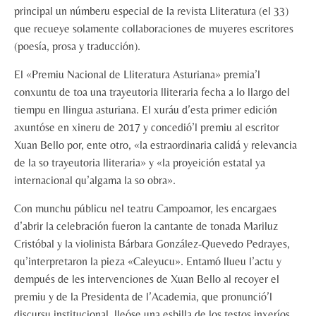
principal un númberu especial de la revista Lliteratura (el 33)
que recueye solamente collaboraciones de muyeres escritores
(poesía, prosa y traducción).
El «Premiu Nacional de Lliteratura Asturiana» premia’l
conxuntu de toa una trayeutoria lliteraria fecha a lo llargo del
tiempu en llingua asturiana. El xuráu d’esta primer edición
axuntóse en xineru de 2017 y concedió’l premiu al escritor
Xuan Bello por, ente otro, «la estraordinaria calidá y relevancia
de la so trayeutoria lliteraria» y «la proyeición estatal ya
internacional qu’algama la so obra».
Con munchu públicu nel teatru Campoamor, les encargaes
d’abrir la celebración fueron la cantante de tonada Mariluz
Cristóbal y la violinista Bárbara González-Quevedo Pedrayes,
qu’interpretaron la pieza «Caleyucu». Entamó llueu l’actu y
dempués de les intervenciones de Xuan Bello al recoyer el
premiu y de la Presidenta de l’Academia, que pronunció’l
discursu institucional, lleóse una esbilla de los testos inxeríos