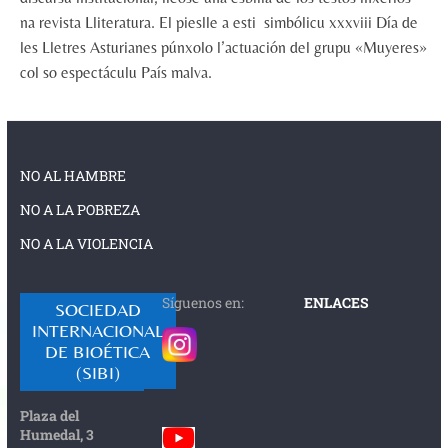
na revista Lliteratura. El pieslle a esti simbólicu xxxviii Día de
les Lletres Asturianes púnxolo l’actuación del grupu «Muyeres»
col so espectáculu País malva.
NO AL HAMBRE
NO A LA POBREZA
NO A LA VIOLENCIA
Síguenos en:
ENLACES
SOCIEDAD
INTERNACIONAL
DE BIOÉTICA
(SIBI)
Plaza del
Humedal, 3