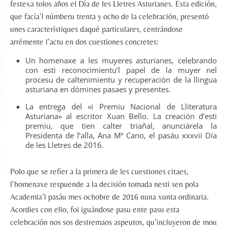
festexa tolos años el Día de les Lletres Asturianes. Esta edición,
que facía’l númberu trenta y ocho de la celebración, presentó
unes característiques daqué particulares, centrándose
arrémente l’actu en dos cuestiones concretes:
Un homenaxe a les muyeres asturianes, celebrando
con esti reconocimientu’l papel de la muyer nel
procesu de caltenimientu y recuperación de la llingua
asturiana en dómines pasaes y presentes.
La entrega del «i Premiu Nacional de Lliteratura
Asturiana» al escritor Xuan Bello. La creación d’esti
premiu, que tien calter triañal, anunciárela la
Presidenta de l’alla, Ana Mª Cano, el pasáu xxxvii Día
de les Lletres de 2016.
Polo que se refier a la primera de les cuestiones citaes,
l’homenaxe respuende a la decisión tomada nesti sen pola
Academia’l pasáu mes ochobre de 2016 nuna xunta ordinaria.
Acordies con ello, foi iguándose pasu ente pasu esta
celebración nos sos destremaos aspeutos, qu’incluyeron de mou