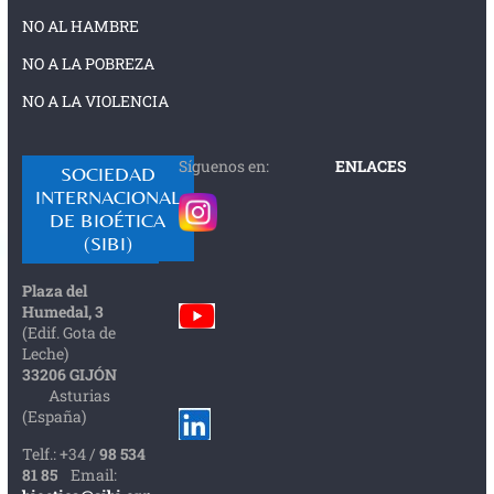
NO AL HAMBRE
NO A LA POBREZA
NO A LA VIOLENCIA
Síguenos en:
ENLACES
SOCIEDAD
INTERNACIONAL
DE BIOÉTICA
(SIBI)
Plaza del
Humedal, 3
(Edif. Gota de
Leche)
33206 GIJÓN
Asturias
(España)
Telf.: +34 /
98 534
81 85
Email: