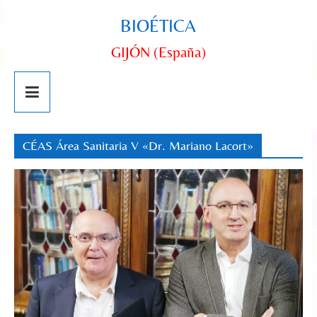
BIOÉTICA
GIJÓN (España)
CÉAS Área Sanitaria V «Dr. Mariano Lacort»