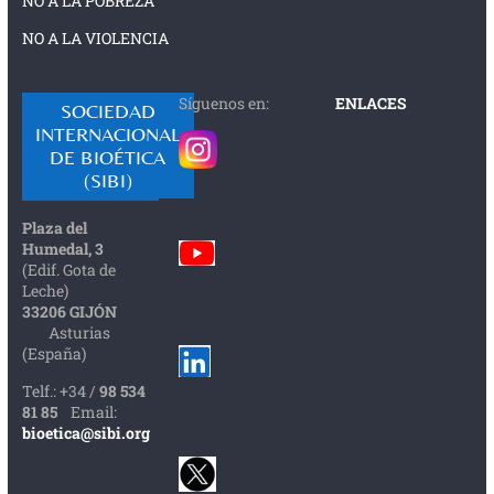
NO A LA POBREZA
NO A LA VIOLENCIA
Síguenos en:
ENLACES
SOCIEDAD
INTERNACIONAL
DE BIOÉTICA
(SIBI)
Plaza del
Humedal, 3
(Edif. Gota de
Leche)
33206 GIJÓN
Asturias
(España)
Telf.: +34 /
98 534
81 85
Email:
bioetica@sibi.org