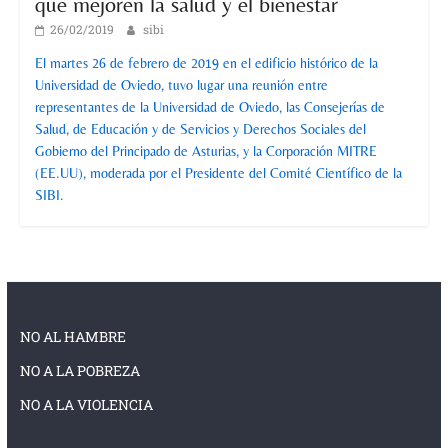
que mejoren la salud y el bienestar
26/02/2019
sibi
El martes 26 de febrero de 2019 en el edificio histórico de la
Universidad de Oviedo, tuvo lugar una reunión entre
representantes de la Universidad de Oviedo, las Consejerías de
Salud, de Educación y de Servicios y Derechos Sociales del
Gobierno del Principado de Asturias, y la Corporación MITRE
(EE.UU), moderada por el Presidente del Comité Científico de la
SIBI.
NO AL HAMBRE
NO A LA POBREZA
NO A LA VIOLENCIA