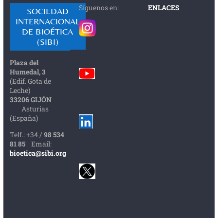
Síguenos en:
ENLACES
SOCIEDAD
INTERNACIONAL
DE BIOÉTICA
(SIBI)
Plaza del
Humedal, 3
(Edif. Gota de
Leche)
33206 GIJÓN
Asturias
(España)
Telf.: +34 /
98 534
81 85
Email:
bioetica@sibi.org