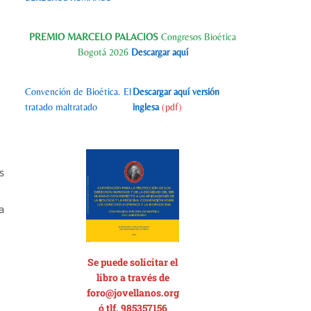
PREMIO MARCELO PALACIOS
Congresos Bioética
Bogotá 2026
Descargar aquí
Convención de Bioética. El
Descargar aquí versión
tratado maltratado
inglesa
(pdf)
s
a
Se p
uede solicitar el
libro a través de
foro@jovellanos.org
ó tlf. 985357156