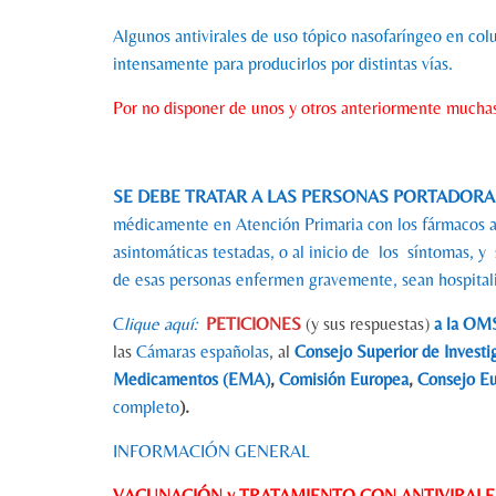
Algunos antivirales de uso tópico nasofaríngeo en colu
intensamente para producirlos por distintas vías.
Por no disponer de unos y otros anteriormente mucha
SE DEBE TRATAR A LAS PERSONAS PORTADOR
médicamente en Atención Primaria con los fármacos anti
asintomáticas testadas, o al inicio de los síntomas, 
de esas personas enfermen gravemente, sean hospitaliz
C
lique aquí:
PETICIONES
(y sus respuestas)
a la OM
las
Cámaras españolas
, al
Consejo Superior de Investi
Medicamentos (EMA)
,
Comisión Europea
,
Consejo E
completo
).
INFORMACIÓN GENERAL
VACUNACIÓN y TRATAMIENTO CON ANTIVIRALES 