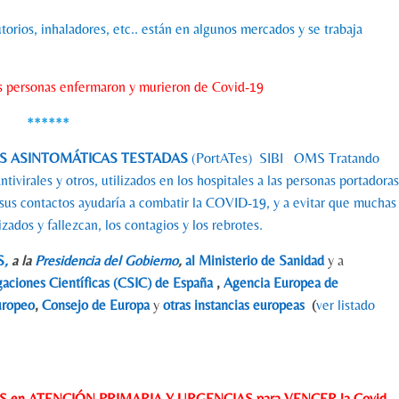
torios, inhaladores, etc.. están en algunos mercados y se trabaja
s personas enfermaron y murieron de Covid-19
******
AS ASINTOMÁTICAS TESTADAS
(PortATes) SIBI OMS Tratando
virales y otros, utilizados en los hospitales a las personas portadoras
y sus contactos ayudaría a combatir la COVID-19, y a evitar que muchas
ados y fallezcan, los contagios y los rebrotes.
S
,
a la
Presidencia del Gobierno
,
al Ministerio de Sanidad
y a
gaciones Científicas (CSIC) de España
,
Agencia Europea de
uropeo
,
Consejo de Europa
y
otras instancias europeas
(
ver listado
en ATENCIÓN PRIMARIA Y URGENCIAS para VENCER la Covid-