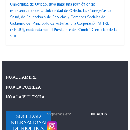
Universidad de Oviedo, tuvo lugar una reunión entre
representantes de la Universidad de Oviedo, las Consejerías de
Salud, de Educación y de Servicios y Derechos Sociales del
Gobierno del Principado de Asturias, y la Corporación MITRE
(EE.UU), moderada por el Presidente del Comité Científico de la
SIBI.
NO AL HAMBRE
NO A LA POBREZA
NO A LA VIOLENCIA
Síguenos en:
ENLACES
SOCIEDAD
INTERNACIONAL
DE BIOÉTICA