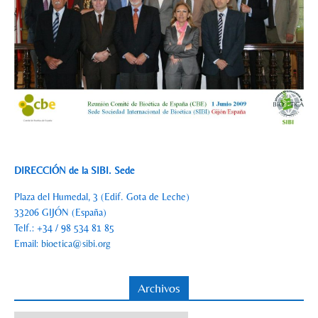
DIRECCIÓN de la SIBI. Sede
Plaza del Humedal, 3 (Edif. Gota de Leche)
33206 GIJÓN (España)
Telf.: +34 / 98 534 81 85
Email:
bioetica@sibi.org
Archivos