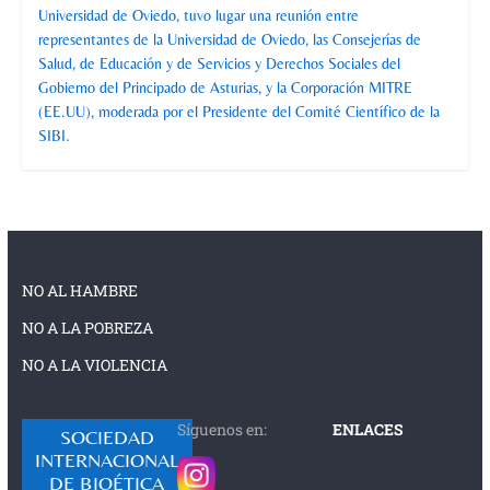
Universidad de Oviedo, tuvo lugar una reunión entre
representantes de la Universidad de Oviedo, las Consejerías de
Salud, de Educación y de Servicios y Derechos Sociales del
Gobierno del Principado de Asturias, y la Corporación MITRE
(EE.UU), moderada por el Presidente del Comité Científico de la
SIBI.
NO AL HAMBRE
NO A LA POBREZA
NO A LA VIOLENCIA
Síguenos en:
ENLACES
SOCIEDAD
INTERNACIONAL
DE BIOÉTICA