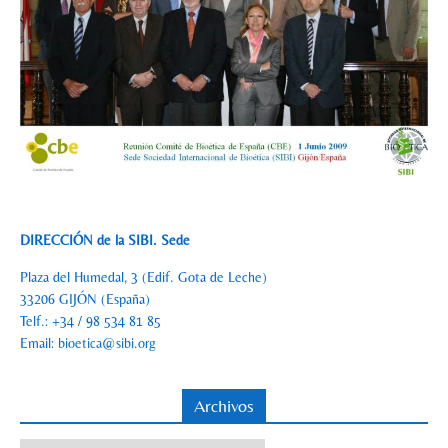
DIRECCIÓN de la SIBI. Sede
Plaza del Humedal, 3 (Edif. Gota de Leche)
33206 GIJÓN (España)
Telf.: +34 / 98 534 81 85
Email:
bioetica@sibi.org
Archivos