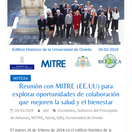
NOTICIA
Reunión con MITRE (EE.UU) para
explorar oportunidades de colaboración
que mejoren la salud y el bienestar
,
26/02/2019
sibi
Encuentro
Gobierno del Principado
,
,
,
,
de Asturias
MITRE
Salud
SIBI
Universidad de Oviedo
El martes 26 de febrero de 2019 en el edificio histórico de la