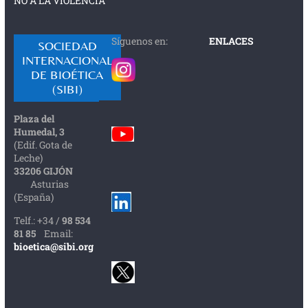
NO A LA VIOLENCIA
Síguenos en:
ENLACES
SOCIEDAD
INTERNACIONAL
DE BIOÉTICA
(SIBI)
Plaza del
Humedal, 3
(Edif. Gota de
Leche)
33206 GIJÓN
Asturias
(España)
Telf.: +34 /
98 534
81 85
Email:
bioetica@sibi.org