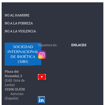
NO AL HAMBRE
NO A LA POBREZA
NO A LA VIOLENCIA
Síguenos en:
ENLACES
SOCIEDAD
INTERNACIONAL
DE BIOÉTICA
(SIBI)
Plaza del
Humedal, 3
(Edif. Gota de
Leche)
33206 GIJÓN
Asturias
(España)