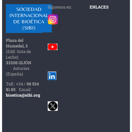
Síguenos en:
ENLACES
SOCIEDAD
INTERNACIONAL
DE BIOÉTICA
(SIBI)
Plaza del
Humedal, 3
(Edif. Gota de
Leche)
33206 GIJÓN
Asturias
(España)
Telf.: +34 /
98 534
81 85
Email:
bioetica@sibi.org