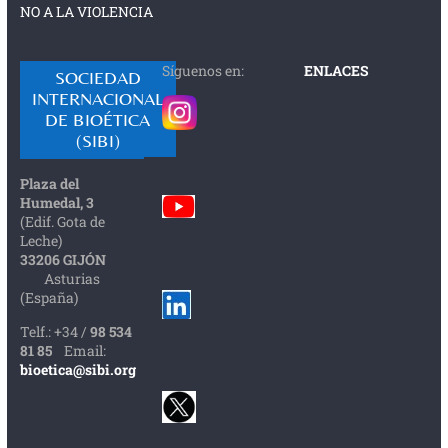
NO A LA VIOLENCIA
Síguenos en:
ENLACES
SOCIEDAD
INTERNACIONAL
DE BIOÉTICA
(SIBI)
Plaza del
Humedal, 3
(Edif. Gota de
Leche)
33206 GIJÓN
Asturias
(España)
Telf.: +34 /
98 534
81 85
Email:
bioetica@sibi.org