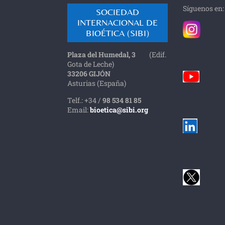
Síguenos en:
SOCIEDAD
INTERNACIONAL DE
BIOÉTICA (SIBI)
Plaza del Humedal, 3
(Edif.
Gota de Leche)
33206 GIJÓN
Asturias (España)
Telf.: +34 /
98 534 81 85
Email:
bioetica@sibi.org