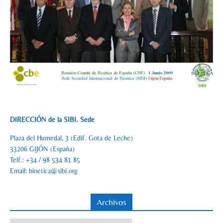
DIRECCIÓN de la SIBI. Sede
Plaza del Humedal, 3 (Edif. Gota de Leche)
33206 GIJÓN (España)
Telf.: +34 / 98 534 81 85
Email:
bioetica@sibi.org
Archivos