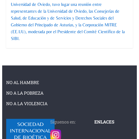
Universidad de Oviedo, tuvo lugar una reunión entre
representantes de la Universidad de Oviedo, las Consejerías de
Salud, de Educación y de Servicios y Derechos Sociales del
Gobierno del Principado de Asturias, y la Corporación MITRE
(EE.UU), moderada por el Presidente del Comité Científico de la
SIBI.
NO AL HAMBRE
NO A LA POBREZA
NO A LA VIOLENCIA
Síguenos en:
ENLACES
SOCIEDAD
INTERNACIONAL
DE BIOÉTICA