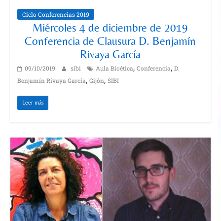
Ciclo Conferencias 2019
Miércoles 4 de diciembre de 2019
Conferencia de Clausura D. Benjamín
Rivaya García
,
,
09/10/2019
sibi
Aula Bioética
Conferencia
D.
,
,
Benjamín Rivaya García
Gijón
SIBI
Leer más