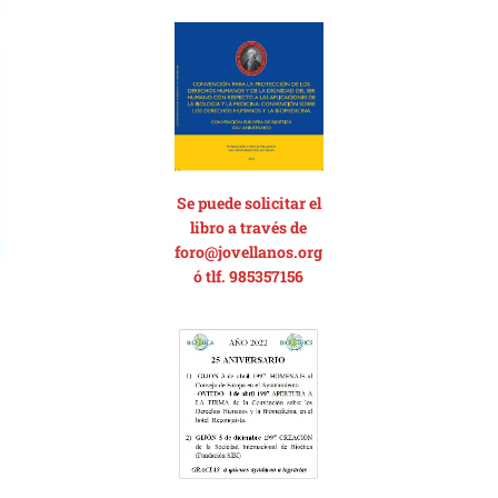
Se p
uede solicitar el
libro a través de
foro@jovellanos.org
ó tlf. 985357156