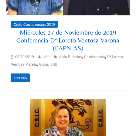
Ciclo Conferencias 2019
Miércoles 27 de Noviembre de 2019
Conferencia Dª Loreto Ventosa Varona
(EAPN-AS)
,
,
09/10/2019
sibi
Aula Bioética
Conferencia
Dª Loreto
,
,
Ventosa Varela
Gijón
SIBI
Leer más