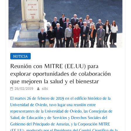
NOTICIA
Reunión con MITRE (EE.UU) para
explorar oportunidades de colaboración
que mejoren la salud y el bienestar
26/02/2019
sibi
El martes 26 de febrero de 2019 en el edificio histórico de la
Universidad de Oviedo, tuvo lugar una reunión entre
representantes de la Universidad de Oviedo, las Consejerías de
Salud, de Educación y de Servicios y Derechos Sociales del
Gobierno del Principado de Asturias, y la Corporación MITRE
(EE.UU), moderada por el Presidente del Comité Científico de la